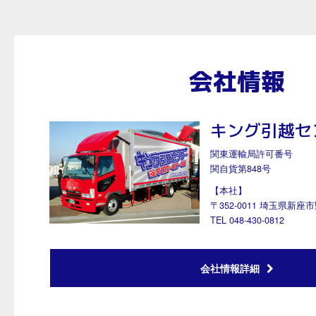
会社情報
キング引越セ
関東運輸局許可番号
関自貨第848号
【本社】
〒352-0011 埼玉県新座市
TEL 048-430-0812
会社情報詳細